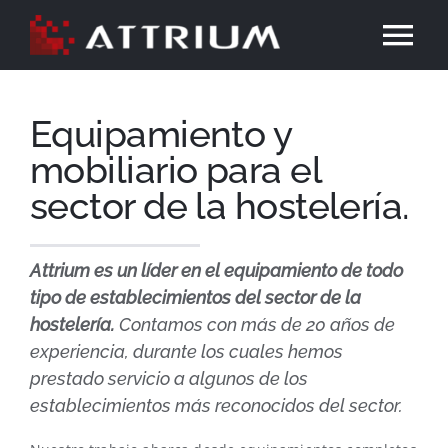
Skip
Tog
to
content
Nav
Portada
Equipamiento y
mobiliario para el
Attrium
sector de la hostelería.
Qué hacemos
Attrium es un líder en el equipamiento de todo
tipo de establecimientos del sector de la
Proyectos
hostelería.
Contamos con más de 20 años de
experiencia, durante los cuales hemos
Inteligencia Artificial
prestado servicio a algunos de los
establecimientos más reconocidos del sector.
Contacto