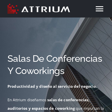
Skip
Tog
to
content
Nav
Portada
Attrium
Salas De Conferencias
Qué hacemos
Y Coworkings
Proyectos
Productividad y diseño al servicio del negocio.
Inteligencia Artificial
En Attrium diseñamos
salas de conferencias,
Contacto
auditorios y espacios de coworking
que impulsan la