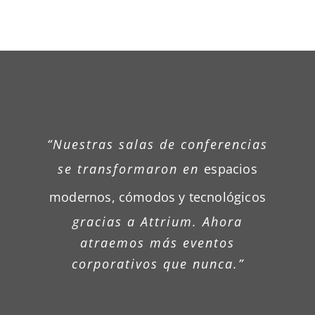
Leonardo
Elbruken-
La Donna
Hamburgo
Portals
“El nuevo coworking diseñado por
“Nuestras salas de conferencias
Attrium ha potenciado la
se transformaron en
espacios
productividad y satisfacción
de
modernos, cómodos y tecnológicos
nuestros clientes corporativos.
gracias a Attrium. Ahora
Una inversión que ya está
atraemos más eventos
generando resultados.”
corporativos que nunca.”