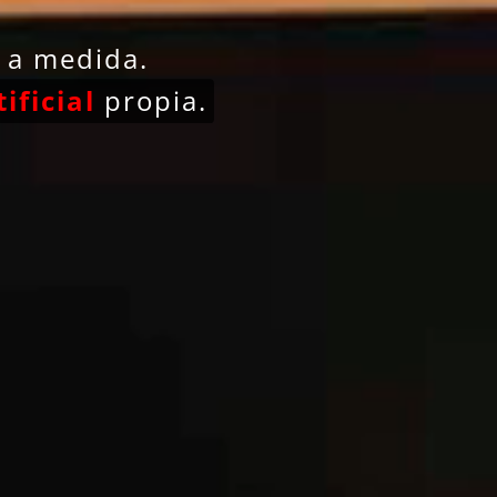
s a medida.
ificial
propia.