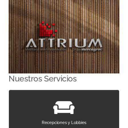
Nuestros Servicios
Diseño que convierte la primera impresión en
confianza.
Recepciones y Lobbies