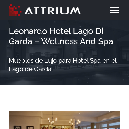
Skip
Tog
to
content
Nav
Leonardo Hotel Lago Di
Portada
Garda – Wellness And Spa
Attrium
Muebles de Lujo para Hotel Spa en el
Qué hacemos
Lago de Garda
Proyectos
Inteligencia Artificial
Contacto