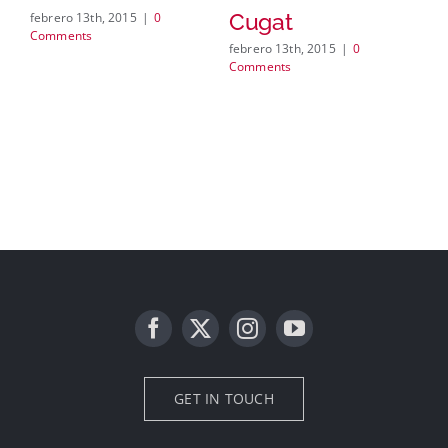
Co
pa
Cugat
febrero 13th, 2015
|
0
Comments
febrero 13th, 2015
|
0
Comments
GET IN TOUCH