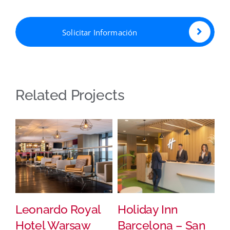
Solicitar Información
Related Projects
Leonardo Royal
Holiday Inn
L
Hotel Warsaw
Barcelona – San
feb